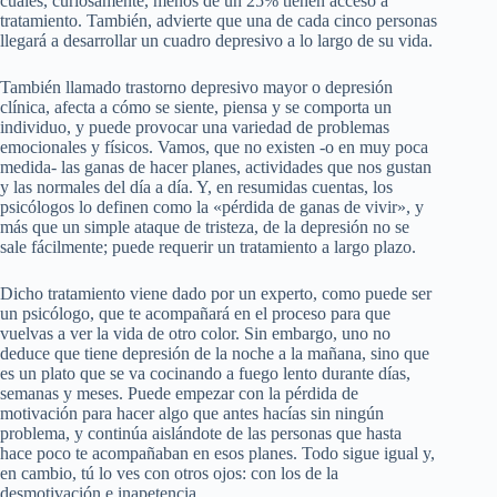
cuales, curiosamente, menos de un 25% tienen acceso a
tratamiento. También, advierte que una de cada cinco personas
llegará a desarrollar un cuadro depresivo a lo largo de su vida.
También llamado trastorno depresivo mayor o depresión
clínica, afecta a cómo se siente, piensa y se comporta un
individuo, y puede provocar una variedad de problemas
emocionales y físicos. Vamos, que no existen -o en muy poca
medida- las ganas de hacer planes, actividades que nos gustan
y las normales del día a día. Y, en resumidas cuentas, los
psicólogos lo definen como la «pérdida de ganas de vivir», y
más que un simple ataque de tristeza, de la depresión no se
sale fácilmente; puede requerir un tratamiento a largo plazo.
Dicho tratamiento viene dado por un experto, como puede ser
un psicólogo, que te acompañará en el proceso para que
vuelvas a ver la vida de otro color. Sin embargo, uno no
deduce que tiene depresión de la noche a la mañana, sino que
es un plato que se va cocinando a fuego lento durante días,
semanas y meses. Puede empezar con la pérdida de
motivación para hacer algo que antes hacías sin ningún
problema, y continúa aislándote de las personas que hasta
hace poco te acompañaban en esos planes. Todo sigue igual y,
en cambio, tú lo ves con otros ojos: con los de la
desmotivación e inapetencia.