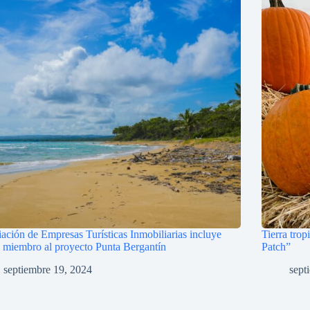
ación de Empresas Turísticas Inmobiliarias incluye
Tierra tro
miembro al proyecto Punta Bergantín
Patch”
septiembre 19, 2024
sept